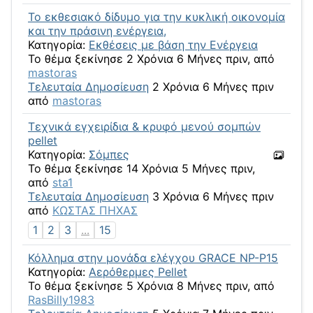
Το εκθεσιακό δίδυμο για την κυκλική οικονομία
και την πράσινη ενέργεια,
Κατηγορία:
Eκθέσεις με βάση την Eνέργεια
Το θέμα ξεκίνησε 2 Χρόνια 6 Μήνες πριν, από
mastoras
Τελευταία Δημοσίευση
2 Χρόνια 6 Μήνες πριν
από
mastoras
Τεχνικά εγχειρίδια & κρυφό μενού σομπών
pellet
Κατηγορία:
Σόμπες
Το θέμα ξεκίνησε 14 Χρόνια 5 Μήνες πριν,
από
sta1
Τελευταία Δημοσίευση
3 Χρόνια 6 Μήνες πριν
από
ΚΩΣΤΑΣ ΠΗΧΑΣ
1
2
3
...
15
Κόλλημα στην μονάδα ελέγχου GRACE NP-P15
Κατηγορία:
Αερόθερμες Pellet
Το θέμα ξεκίνησε 5 Χρόνια 8 Μήνες πριν, από
RasBilly1983