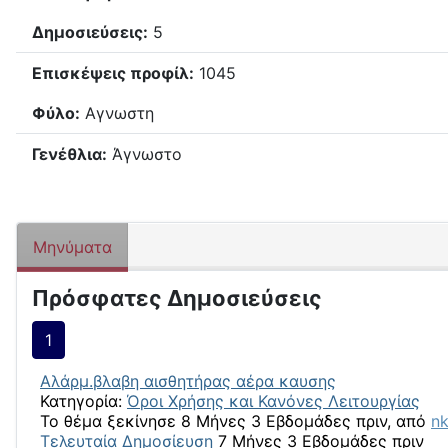
Δημοσιεύσεις:
5
Επισκέψεις προφίλ:
1045
Φύλο:
Αγνωστη
Γενέθλια:
Άγνωστο
Μηνύματα
Πρόσφατες Δημοσιεύσεις
1
Αλάρμ.βλαβη αισθητήρας αέρα καυσης
Κατηγορία:
Όροι Χρήσης και Κανόνες Λειτουργίας
Το θέμα ξεκίνησε 8 Μήνες 3 Εβδομάδες πριν, από
n
Τελευταία Δημοσίευση
7 Μήνες 3 Εβδομάδες πριν