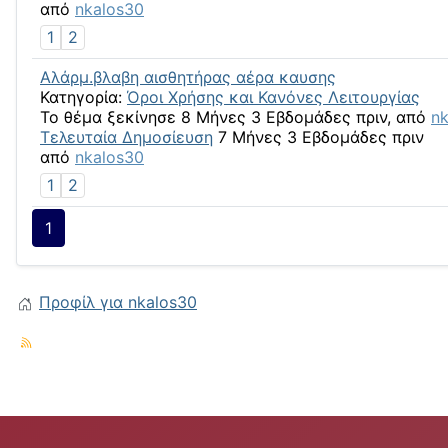
από
nkalos30
1
2
Αλάρμ.βλαβη αισθητήρας αέρα καυσης
Κατηγορία:
Όροι Χρήσης και Κανόνες Λειτουργίας
Το θέμα ξεκίνησε 8 Μήνες 3 Εβδομάδες πριν, από
n
Τελευταία Δημοσίευση
7 Μήνες 3 Εβδομάδες πριν
από
nkalos30
1
2
1
Προφίλ για nkalos30