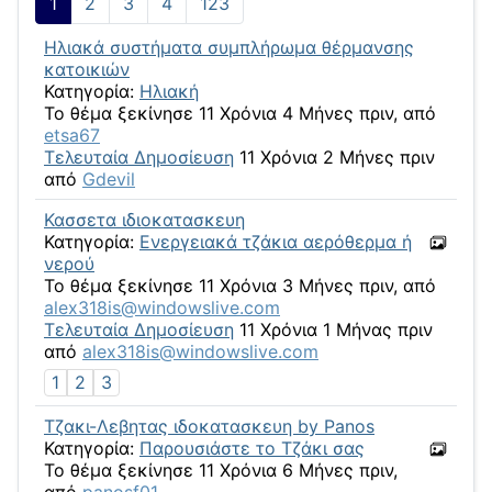
1
2
3
4
123
Hλιακά συστήματα συμπλήρωμα θέρμανσης
κατοικιών
Κατηγορία:
Ηλιακή
Το θέμα ξεκίνησε 11 Χρόνια 4 Μήνες πριν, από
etsa67
Τελευταία Δημοσίευση
11 Χρόνια 2 Μήνες πριν
από
Gdevil
Κασσετα ιδιοκατασκευη
Κατηγορία:
Ενεργειακά τζάκια αερόθερμα ή
νερού
Το θέμα ξεκίνησε 11 Χρόνια 3 Μήνες πριν, από
alex318is@windowslive.com
Τελευταία Δημοσίευση
11 Χρόνια 1 Μήνας πριν
από
alex318is@windowslive.com
1
2
3
Τζακι-Λεβητας ιδοκατασκευη by Panos
Κατηγορία:
Παρουσιάστε το Τζάκι σας
Το θέμα ξεκίνησε 11 Χρόνια 6 Μήνες πριν,
από
panosf01