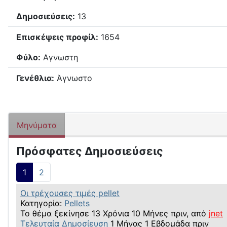
Δημοσιεύσεις:
13
Επισκέψεις προφίλ:
1654
Φύλο:
Αγνωστη
Γενέθλια:
Άγνωστο
Μηνύματα
Πρόσφατες Δημοσιεύσεις
1
2
Οι τρέχουσες τιμές pellet
Κατηγορία:
Pellets
Το θέμα ξεκίνησε 13 Χρόνια 10 Μήνες πριν, από
jnet
Τελευταία Δημοσίευση
1 Μήνας 1 Εβδομάδα πριν