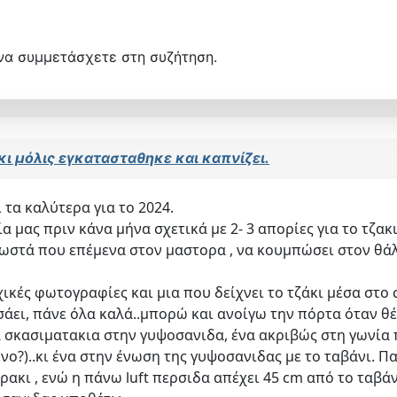
να συμμετάσχετε στη συζήτηση.
κι μόλις εγκατασταθηκε και καπνίζει.
τα καλύτερα για το 2024.
μας πριν κάνα μήνα σχετικά με 2- 3 απορίες για το τζακι k
σωστά που επέμενα στον μαστορα , να κουμπώσει στον θά
ικές φωτογραφίες και μια που δείχνει το τζάκι μέσα στο 
άει, πάνε όλα καλά..μπορώ και ανοίγω την πόρτα όταν θέλ
α σκασιματακια στην γυψοσανιδα, ένα ακριβώς στη γωνί
νο?)..κι ένα στην ένωση της γυψοσανιδας με το ταβάνι. 
ακι , ενώ η πάνω luft περσιδα απέχει 45 cm από το ταβάν