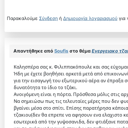
Παρακαλούμε
Σύνδεση
ή
Δημιουργία λογαριασμού
για 
Απαντήθηκε από
Soufis
στο θέμα
Ενεργειακο τζα
Καλησπέρα σας κ. Φιλιππακόπουλε και σας εύχομαι 
Ήδη με έχετε βοηθήσει αρκετά μετά από επικοινωνία 
για την εισαγωγή του εξωτερικού αέρα αν έπραξα 
δυνατότητα το ίδιο το τζάκι.
Ανοιγόμενη είναι η πόρτα. Πρόσθεσα μόλις στις αρχ
Να σημειώσω πως τις τελευταίες μέρες που δεν φυσ
βγαίνει μέσα στο σπίτι. Επίσης παρατήρησα κάποι
τζακιου(δεν θα επρεπε να αφησουν ενα ελαχιστο κε
εσωτερικά από την γυψοσανιδα, δεν φτιάξανε παταρ