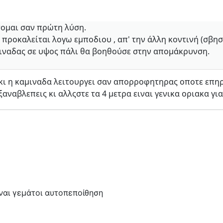
τομαι σαν πρώτη λύση.
 προκαλείται λογω εμποδιου , απ' την άλλη κοντινή (σβησ
μιναδας σε υψος πάλι θα βοηθούσε στην απομάκρυνση.
κι η καμιναδα λειτουργει σαν απορροφητηρας οποτε επηρεα
 ξαναβλεπεις κι αλλςστε τα 4 μετρα ειναι γενικα οριακα γ
είναι γεμάτοι αυτοπεποίθηση