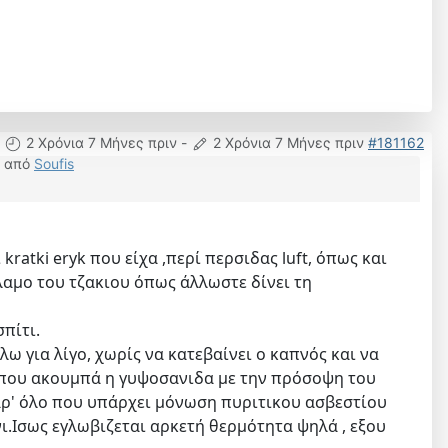
2 Χρόνια 7 Μήνες πριν
-
2 Χρόνια 7 Μήνες πριν
#181162
από
Soufis
ratki eryk που είχα ,περί περσιδας luft, όπως και
λαμο του τζακιου όπως άλλωστε δίνει τη
σπίτι.
ω για λίγο, χωρίς να κατεβαίνει ο καπνός και να
α που ακουμπά η γυψοσανιδα με την πρόσοψη του
Παρ' όλο που υπάρχει μόνωση πυριτικου ασβεστίου
ι.Ισως εγλωβιζεται αρκετή θερμότητα ψηλά , εξου