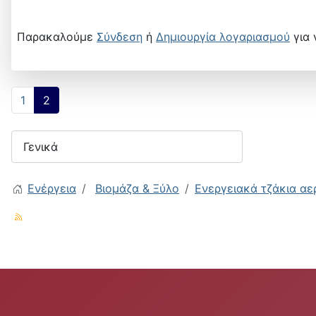
Παρακαλούμε
Σύνδεση
ή
Δημιουργία λογαριασμού
για 
1
2
Ενέργεια
Βιομάζα & Ξύλο
Ενεργειακά τζάκια αε