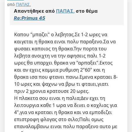
από
ΠΑΠΑΣ.
Απαντήθηκε από
ΠΑΠΑΣ.
στο θέμα
Re:Primus 45
Καπου "μπαζει" ο λεβητας.Σε 1-2 ωρες να
καιγεται η θρακα ειναι πολυ παραξενο.Σα να
φυσαει καποιος τη θρακα.Την πορτα του
λεβητα ανοιχτη να την αφησεις παλι 1-2
ωρες θα υπαρχει θρακα να "αρπαξει".Εκτος
και αν εχεις καμμια ρυθμιση 2"60" και η
θρακα ισα που φτανει πανω.Εμενα κραταει 8-
10 ωρες και ψαχνω να βρω τι φταιει,γιατι
πριν 2 χρονια κρατουσε 20 ωρες.
Η πλακετα σου ειναι η παλια;Δεν εχει τη
λειτουργια καθε 1 ωρα να δινει ο κοχλιας για
4",για να κραταει η θρακα και να εμποδιζει
επιστροφη φλογας στο σιλο;Παλι ομως
επαναλαμβανω ειναι πολυ παραξενο αυτο με