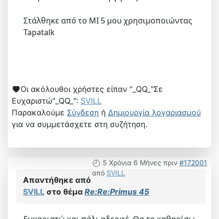
Στάλθηκε από το MI 5 μου χρησιμοποιώντας
Tapatalk
Οι ακόλουθοι χρήστες είπαν "_QQ_"Σε
Ευχαριστώ"_QQ_":
SVILL
Παρακαλούμε
Σύνδεση
ή
Δημιουργία λογαριασμού
για να συμμετάσχετε στη συζήτηση.
5 Χρόνια 6 Μήνες πριν
#172001
από
SVILL
Απαντήθηκε από
SVILL
στο θέμα
Re:Re:Primus 45
Ευχαριστώ και πάλι αδερφέ. Θα το καθαρίσω