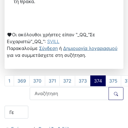
τη θρακα.
Οι ακόλουθοι χρήστες είπαν "_QQ_"Σε
Ευχαριστώ"_QQ_":
SVILL
Παρακαλούμε
Σύνδεση
ή
Δημιουργία λογαριασμού
για να συμμετάσχετε στη συζήτηση.
1
369
370
371
372
373
374
375
3