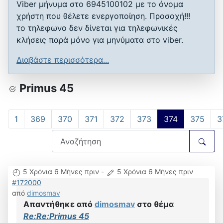
Viber μήνυμα στο 6945100102 με το όνομα
χρήστη που θέλετε ενεργοποίηση. Προσοχή!!!
το τηλεφωνο δεν δίνεται για τηλεφωνικές
κλήσεις παρά μόνο για μηνύματα στο viber.
Διαβάστε περισσότερα...
Primus 45
1
369
370
371
372
373
374
375
3
5 Χρόνια 6 Μήνες πριν
-
5 Χρόνια 6 Μήνες πριν
#172000
από
dimosmav
Απαντήθηκε από
dimosmav
στο θέμα
Re:Re:Primus 45