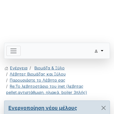
Ενέργεια
Βιομάζα & Ξύλο
Λέβητες Βιομάζας και Ξύλου
Παρουσιάστε το Λέβητα σας
Re:Το λεβητοστάσιο του jnet (λεβητας
pellet,αντιστάθμιση, ηλιακά, boiler 3πλής)
Ενεργοποίηση νέου μέλους