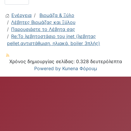
Ενέργεια
Βιομάζα & Ξύλο
Λέβητες Βιομάζας και Ξύλου
Παρουσιάστε το Λέβητα σας
Re:Το λεβητοστάσιο του jnet (λεβητας
pellet,αντιστάθμιση, ηλιακά, boiler 3πλής)
Χρόνος δημιουργίας σελίδας: 0.328 δευτερόλεπτα
Powered by
Kunena Φόρουμ