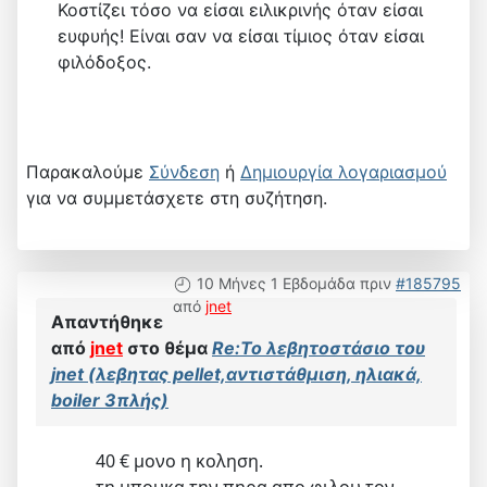
Κοστίζει τόσο να είσαι ειλικρινής όταν είσαι
ευφυής! Είναι σαν να είσαι τίμιος όταν είσαι
φιλόδοξος.
Παρακαλούμε
Σύνδεση
ή
Δημιουργία λογαριασμού
για να συμμετάσχετε στη συζήτηση.
10 Μήνες 1 Εβδομάδα πριν
#185795
από
jnet
Απαντήθηκε
από
jnet
στο θέμα
Re:Το λεβητοστάσιο του
jnet (λεβητας pellet,αντιστάθμιση, ηλιακά,
boiler 3πλής)
40 € μονο η κοληση.
τη μπουκα την πηρα απο φιλου τον