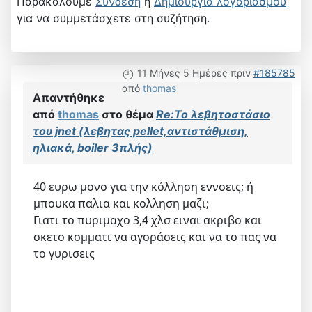
Παρακαλούμε
Σύνδεση
ή
Δημιουργία λογαριασμού
για να συμμετάσχετε στη συζήτηση.
11 Μήνες 5 Ημέρες πριν
#185785
από
thomas
Απαντήθηκε
από
thomas
στο θέμα
Re:Το λεβητοστάσιο
του jnet (λεβητας pellet,αντιστάθμιση,
ηλιακά, boiler 3πλής)
40 ευρω μονο για την κόλληση εννοεις; ή
μπουκα παλια και κολληση μαζι;
Γιατι το πυριμαχο 3,4 χλσ ειναι ακριβο και
σκετο κομματι να αγοράσεις και να το πας να
το γυρισεις