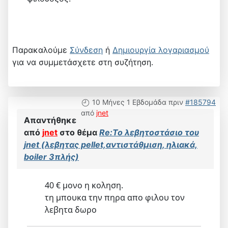
Παρακαλούμε
Σύνδεση
ή
Δημιουργία λογαριασμού
για να συμμετάσχετε στη συζήτηση.
10 Μήνες 1 Εβδομάδα πριν
#185794
από
jnet
Απαντήθηκε
από
jnet
στο θέμα
Re:Το λεβητοστάσιο του
jnet (λεβητας pellet,αντιστάθμιση, ηλιακά,
boiler 3πλής)
40 € μονο η κοληση.
τη μπουκα την πηρα απο φιλου τον
λεβητα δωρο