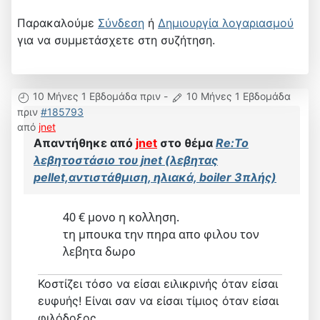
Παρακαλούμε
Σύνδεση
ή
Δημιουργία λογαριασμού
για να συμμετάσχετε στη συζήτηση.
10 Μήνες 1 Εβδομάδα πριν
-
10 Μήνες 1 Εβδομάδα
πριν
#185793
από
jnet
Απαντήθηκε από
jnet
στο θέμα
Re:Το
λεβητοστάσιο του jnet (λεβητας
pellet,αντιστάθμιση, ηλιακά, boiler 3πλής)
40 € μονο η κολληση.
τη μπουκα την πηρα απο φιλου τον
λεβητα δωρο
Κοστίζει τόσο να είσαι ειλικρινής όταν είσαι
ευφυής! Είναι σαν να είσαι τίμιος όταν είσαι
φιλόδοξος.