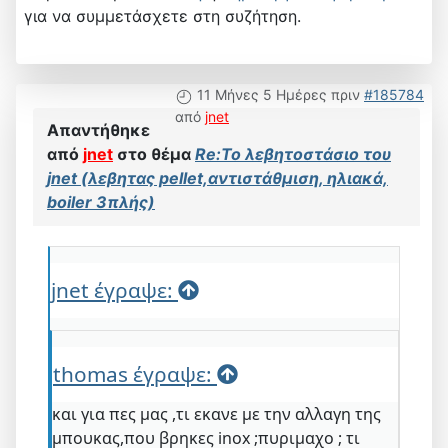
για να συμμετάσχετε στη συζήτηση.
11 Μήνες 5 Ημέρες πριν
#185784
από
jnet
Απαντήθηκε
από
jnet
στο θέμα
Re:Το λεβητοστάσιο του
jnet (λεβητας pellet,αντιστάθμιση, ηλιακά,
boiler 3πλής)
jnet έγραψε:
thomas έγραψε:
και για πες μας ,τι εκανε με την αλλαγη της
μπουκας,που βρηκες inox ;πυριμαχο ; τι