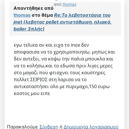
από
thomas
Απαντήθηκε από
thomas
στο θέμα
Re:Το λεβητοστάσιο του
jnet (λεβητας pellet,αντιστάθμιση, ηλιακά,
boiler 3πλής)
εγω τελικα αν και ειχα το inox δεν
αποφασισα να το χρησιμοποιησω, μηπως και
δεν αντεξει, να κοψω την παλια μπουκλα και
να το κολήσω,και το εδωσα πριν λιγες μερες
στο μαγαζι που φτιαχνει τους καυστηρες
πελλετ ΣΕΙΡΙΟΣ στη λαρισα να το
αντικαταστήσει ολο με πυριμαχο,150 ευρω
κοστος μου ειπε
Παρακαλούμε
Σύνδεση
ή
Δημιουργία λογαριασμού