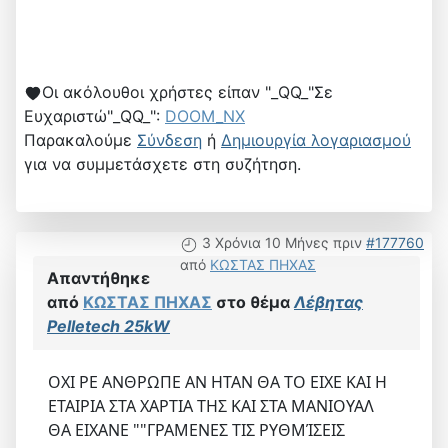
Οι ακόλουθοι χρήστες είπαν "_QQ_"Σε
Ευχαριστώ"_QQ_":
DOOM_NX
Παρακαλούμε
Σύνδεση
ή
Δημιουργία λογαριασμού
για να συμμετάσχετε στη συζήτηση.
3 Χρόνια 10 Μήνες πριν
#177760
από
ΚΩΣΤΑΣ ΠΗΧΑΣ
Απαντήθηκε
από
ΚΩΣΤΑΣ ΠΗΧΑΣ
στο θέμα
Λέβητας
Pelletech 25kW
ΟΧΙ ΡΕ ΑΝΘΡΩΠΕ ΑΝ ΗΤΑΝ ΘΑ ΤΟ ΕΙΧΕ ΚΑΙ Η
ΕΤΑΙΡΙΑ ΣΤΑ ΧΑΡΤΙΑ ΤΗΣ ΚΑΙ ΣΤΑ ΜΑΝΙΟΥΑΛ
ΘΑ ΕΙΧΑΝΕ ""ΓΡΑΜΕΝΕΣ ΤΙΣ ΡΥΘΜΊΣΕΙΣ