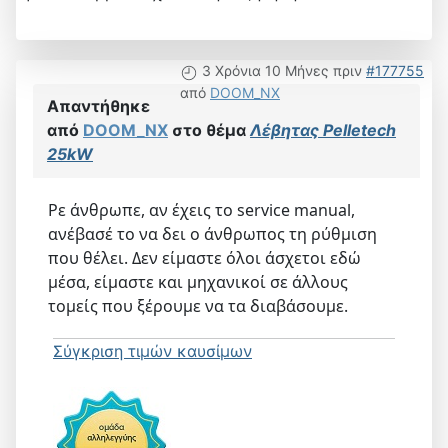
3 Χρόνια 10 Μήνες πριν
#177755
από
DOOM_NX
Απαντήθηκε
από
DOOM_NX
στο θέμα
Λέβητας Pelletech
25kW
Ρε άνθρωπε, αν έχεις το service manual,
ανέβασέ το να δει ο άνθρωπος τη ρύθμιση
που θέλει. Δεν είμαστε όλοι άσχετοι εδώ
μέσα, είμαστε και μηχανικοί σε άλλους
τομείς που ξέρουμε να τα διαβάσουμε.
Σύγκριση τιμών καυσίμων