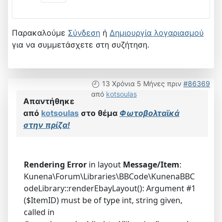
Παρακαλούμε
Σύνδεση
ή
Δημιουργία λογαριασμού
για να συμμετάσχετε στη συζήτηση.
13 Χρόνια 5 Μήνες πριν
#86369
από
kotsoulas
Απαντήθηκε
από
kotsoulas
στο θέμα
Φωτοβολταϊκά
στην πρίζα!
Rendering Error
in layout
Message/Item
:
Kunena\Forum\Libraries\BBCode\KunenaBBC
odeLibrary::renderEbayLayout(): Argument #1
($ItemID) must be of type int, string given,
called in