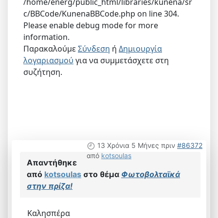
/home/energ/public_html/libraries/kunena/sr
c/BBCode/KunenaBBCode.php on line 304.
Please enable debug mode for more
information.
Παρακαλούμε
Σύνδεση
ή
Δημιουργία
λογαριασμού
για να συμμετάσχετε στη
συζήτηση.
13 Χρόνια 5 Μήνες πριν
#86372
από
kotsoulas
Απαντήθηκε
από
kotsoulas
στο θέμα
Φωτοβολταϊκά
στην πρίζα!
Καλησπέρα