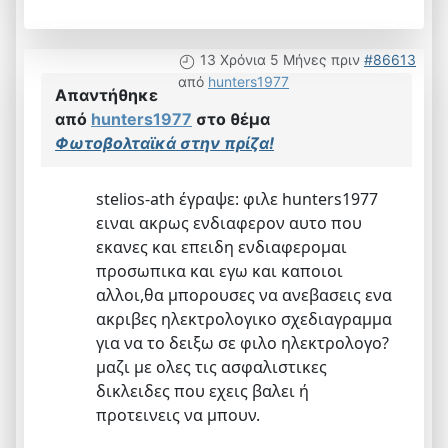
13 Χρόνια 5 Μήνες πριν
#86613
από
hunters1977
Απαντήθηκε
από
hunters1977
στο θέμα
Φωτοβολταϊκά στην πρίζα!
stelios-ath έγραψε: φιλε hunters1977
ειναι ακρως ενδιαφερον αυτο που
εκανες και επειδη ενδιαφερομαι
προσωπικα και εγω και καποιοι
αλλοι,θα μπορουσες να ανεβασεις ενα
ακριβες ηλεκτρολογικο σχεδιαγραμμα
για να το δειξω σε φιλο ηλεκτρολογο?
μαζι με ολες τις ασφαλιστικες
δικλειδες που εχεις βαλει ή
προτεινεις να μπουν.