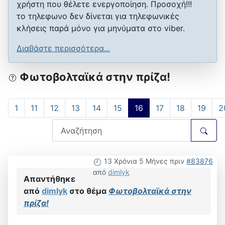
χρήστη που θέλετε ενεργοποίηση. Προσοχή!!!
το τηλεφωνο δεν δίνεται για τηλεφωνικές
κλήσεις παρά μόνο για μηνύματα στο viber.
Διαβάστε περισσότερα...
Φωτοβολταϊκά στην πρίζα!
1
11
12
13
14
15
16
17
18
19
2
13 Χρόνια 5 Μήνες πριν
#83876
από
dimlyk
Απαντήθηκε
από
dimlyk
στο θέμα
Φωτοβολταϊκά στην
πρίζα!