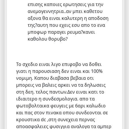
επισης καποιες ερωτησεις για την
ανεμογεννητρια..αν μπει καθετου
αξονα θα ειναι καλυτερη η αποδοση
της?αυτη που εχεις εσυ απο το ενα
μποφωρ παραγει ρευμα?κανει
καθολου θορυβο?
Το σχεδιο ειναι λιγο επιφοβο να δοθει
γιατι η παρουσιαση δεν ειναι και 100%
νομιμη. Καπου διαβασα βεβαια οτι
μπορεις να βαλεις αρκει να τα δηλωσεις
στη δεη. τελος παντων.Δεν ειναι κατι το
ιδιαιτερο η συνδεσμολογια. απο τα
φωτοβολταικα φευγεις με 6αρι καλωδιο
και πας στον πινακα οπου συνδεονται σε
κρουστικα dc ,στη συνεχεια περνας
αποασφαλειες φυσιγγια αναλογα τα αμπερ