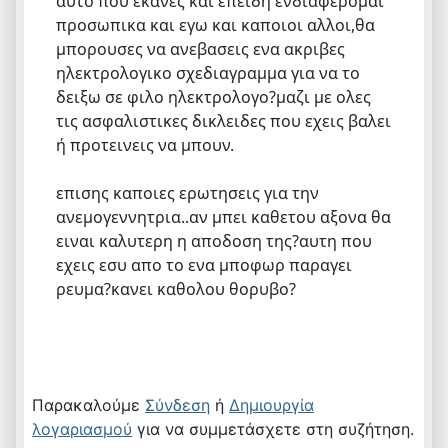
αυτο που εκανες και επειδη ενδιαφερομαι
προσωπικα και εγω και καποιοι αλλοι,θα
μπορουσες να ανεβασεις ενα ακριβες
ηλεκτρολογικο σχεδιαγραμμα για να το
δειξω σε φιλο ηλεκτρολογο?μαζι με ολες
τις ασφαλιστικες δικλειδες που εχεις βαλει
ή προτεινεις να μπουν.
επισης καποιες ερωτησεις για την
ανεμογεννητρια..αν μπει καθετου αξονα θα
ειναι καλυτερη η αποδοση της?αυτη που
εχεις εσυ απο το ενα μποφωρ παραγει
ρευμα?κανει καθολου θορυβο?
Παρακαλούμε
Σύνδεση
ή
Δημιουργία
λογαριασμού
για να συμμετάσχετε στη συζήτηση.