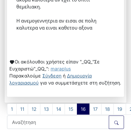
θεμελιακη.
Η ανεμογεννητρια αν εισαι σε πολη
καλυτερα να ειναι καθετου αξονα
Οι ακόλουθοι χρήστες είπαν "_QQ_"Σε
Ευχαριστώ"_QQ_":
maraplus
Παρακαλούμε
Σύνδεση
ή
Δημιουργία
λογαριασμού
για να συμμετάσχετε στη συζήτηση.
1
11
12
13
14
15
16
17
18
19