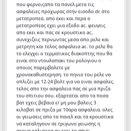
που φερνειςαπο τα πανελ.μετα τις
ασφαλειες προχωρας στην εισοδο dc στο
μετατροπεα. απο εκει και περα ο
μετατροπεας εχει μια εξοδο ac. φευγεις
απο εκει και πας σε κρουστικο ac,
συνεχιζεις περνωντας μεσα απο ρελε και
μετρητη και τελος ασφαλεια ac. το ρελε θα
το ελεγχει ο τερματικος διακοπτης που θα
ειναι στο ντουλαπακι του ρολογιου ο
οποιος παρεμβαλετε με
χρονοκαθυστερηση. το πηνιο του ρελε να
οπλιζει με 12-24 βολτ για να ειναι ασφαλες.
τελος απο την ασφαλεια πας σε μια πριζα
του σπιτιου σου. εξαρταται απο τα ποσα
βατ εχεις βεβαια ε/ μη μου βαλεις 3
κιλοβατ σε πριζα με 10αρα ασφαλεια. ολες
οι γειωσεις απο τα πανελ και τα κρουστικα
να καταληγουν σε τριγωνο γειωσης η
ακομα καλυτερα αν εχει το σπιτι