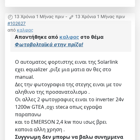
13 Χρόνια 1 Μήνας πριν
-
13 Χρόνια 1 Μήνας πριν
#102627
από
καλφας
Απαντήθηκε από
καλφας
στο θέμα
Φωτοβολταϊκά στην πρίζα!
Ο αυτοματος φορτιστης ειναι της Solarlink
εχει equalizer ,ριξε μια ματια αν θες στο
manual.
Δες την φωτογραφια της στεγης ειναι με τον
αληθινο της προσανατολισμο .
Οι αλλες 2 φωτογραφιες ειναι το inverter 24v
1200w GTEA ,οχι steca οπως εγραψα
παραπανω
και το ΕΜΕRSON 2,4 kw που ισως βρει
καποια αλλη χρηση .
Συγγνωμη δεν μπορω να βαλω συνημμενα