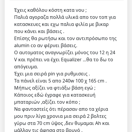
Έχεις καθόλου κόστη κατα νου ;
Παλιά αγοραζα πολλά υλικά απο τον τοπ για
κατασκευες και εχω παλια φιλία με βικαρ
που κάνει και βάσεις .
Επίσης θα ρωτήσω και τον αντιπρόσωπο της
alumin co αν φέρνει βάσεις.
Ο αυτοματος αναγνωρίζει μόνος του 12 η 24
V και πρέπει να έχει Equalizer ...θα το δω το
απόγευμα.
Έχει μια σειρά pin για ρυθμισεις .
Τα πάνελ είναι 5 απο 240w 100 χ 165 cm .
Μήπως αξίζει να φτιάξω βάση εγώ ;
Κάποιος εδώ έγραφε για κατασκευή
μπαταριών ,αξίζει τον κόπο ;
Να φανταστείς ότι πέρασαν απο τα χέρια
μου πριν λίγα χρονια μια σειρά 2 βολτες
γύρω στα 70 cm ύψος ,δεν θυμαμαι Ah και
μάλλον τις άφησα στο βουνό .