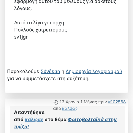
εφαρμογή αυτού του μεγέθους για αρκετούς
λόγους.
Αυτά τα λίγα για αρχή.
Πολλούς χαιρετισμούς
sv1jgr
Παρακαλούμε
Σύνδεση
ή
Δημιουργία λογαριασμού
για να συμμετάσχετε στη συζήτηση.
13 Χρόνια 1 Μήνας πριν
#102568
από
καλφας
Απαντήθηκε
από
καλφας
στο θέμα
Φωτοβολταϊκά στην
πρίζα!