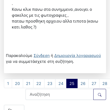
.
Κανω κλικ πανω στα συνημμενα ,ανοιγει ο
φακελος με τις φωτογραφιες ,
παταω προσθηκη αρχειου αλλα τιποτα (κανω
κατι λαθος ?)
Παρακαλούμε
Σύνδεση
ή
Δημιουργία λογαριασμού
για να συμμετάσχετε στη συζήτηση.
1
20
21
22
23
24
25
26
27
28