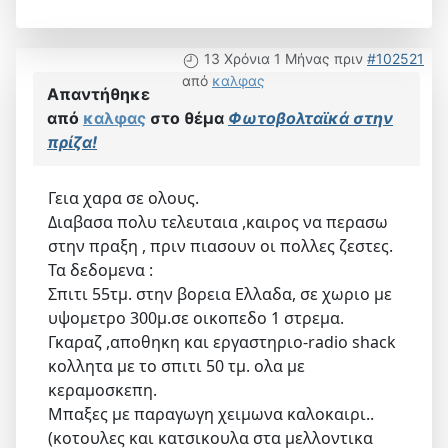
13 Χρόνια 1 Μήνας πριν
#102521
από
καλφας
Απαντήθηκε
από
καλφας
στο θέμα
Φωτοβολταϊκά στην
πρίζα!
Γεια χαρα σε ολους.
Διαβασα πολυ τελευταια ,καιρος να περασω
στην πραξη , πριν πιασουν οι πολλες ζεστες.
Τα δεδομενα :
Σπιτι 55τμ. στην βορεια Ελλαδα, σε χωριο με
υψομετρο 300μ.σε οικοπεδο 1 στρεμα.
Γκαραζ ,αποθηκη και εργαστηριο-radio shack
κολλητα με το σπιτι 50 τμ. ολα με
κεραμοσκεπη.
Μπαξες με παραγωγη χειμωνα καλοκαιρι..
(κοτουλες και κατσικουλα στα μελλοντικα