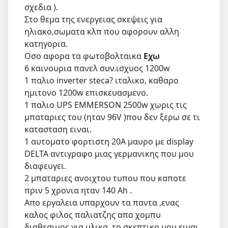
σχεδια ).
Στο θεμα της ενεργειας σκεψεις για
ηλιακο,σωματα κλπ που αφορουν αλλη
κατηγορια.
Οσο αφορα τα φωτοβολταικα
Εχω
6 καινουρια πανελ συν.ισχυος 1200w
1 παλιο inverter steca? ιταλικο, καθαρο
ημιτονο 1200w επισκευασμενο.
1 παλιο UPS EMMERSON 2500w χωρις τις
μπαταριες του (ηταν 96V )που δεν ξερω σε τι
κατασταση ειναι.
1 αυτοματο φορτιστη 20Α μαυρο με display
DELTA αντιγραφο μιας γερμανικης που μου
διαφευγει.
2 μπαταριες ανοιχτου τυπου που καποτε
πριν 5 χρονια ηταν 140 Αh .
Απο εργαλεια υπαρχουν τα παντα ,ενας
καλος φιλος παλιατζης απο χομπυ
διαθεσιμος για υλικα ,το σκεπτικο μου ειναι