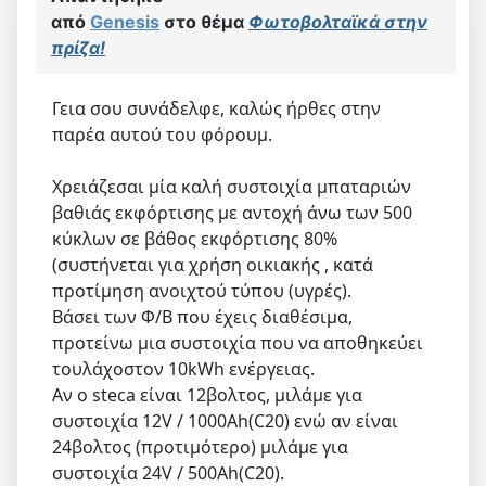
από
Genesis
στο θέμα
Φωτοβολταϊκά στην
πρίζα!
Γεια σου συνάδελφε, καλώς ήρθες στην
παρέα αυτού του φόρουμ.
Χρειάζεσαι μία καλή συστοιχία μπαταριών
βαθιάς εκφόρτισης με αντοχή άνω των 500
κύκλων σε βάθος εκφόρτισης 80%
(συστήνεται για χρήση οικιακής , κατά
προτίμηση ανοιχτού τύπου (υγρές).
Βάσει των Φ/Β που έχεις διαθέσιμα,
προτείνω μια συστοιχία που να αποθηκεύει
τουλάχοστον 10kWh ενέργειας.
Αν ο steca είναι 12βολτος, μιλάμε για
συστοιχία 12V / 1000Ah(C20) ενώ αν είναι
24βολτος (προτιμότερο) μιλάμε για
συστοιχία 24V / 500Ah(C20).