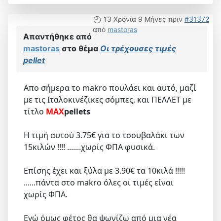
13 Χρόνια 9 Μήνες πριν
#31372
από
mastoras
Απαντήθηκε από
mastoras
στο θέμα
Οι τρέχουσες τιμές
pellet
Απο σήμερα το makro πουλάει και αυτό, μαζί
με τις Ιταλοκινέζικες σόμπες, και ΠΕΛΛΕΤ με
τίτλο
MAX
pellets
Η τιμή αυτού 3.75€ για το τσουβαλάκι των
15κιλών !!!! .......χωρίς ΦΠΑ φυσικά.
Επίσης έχει και ξύλα με 3.90€ τα 10κιλά !!!!!
......πάντα στο makro όλες οι τιμές είναι
χωρίς ΦΠΑ.
Εγώ όμως φέτος θα ψωνίζω από μια νέα