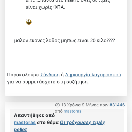
!!!!! ......πάντα στο makro όλες οι τιμές
είναι χωρίς ΦΠΑ.
μαλον εκανες λαθος μηπως ειναι 20 κιλο????
Παρακαλούμε
Σύνδεση
ή
Δημιουργία λογαριασμού
για να συμμετάσχετε στη συζήτηση.
13 Χρόνια 9 Μήνες πριν
#31446
από
mastoras
Απαντήθηκε από
mastoras
στο θέμα
Οι τρέχουσες τιμές
pellet