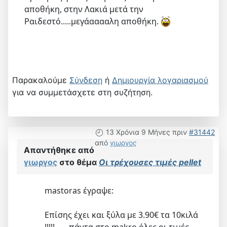
αποθήκη, στην Λακιά μετά την
Ραιδεστό.....μεγάααααλη αποθήκη.
Παρακαλούμε
Σύνδεση
ή
Δημιουργία λογαριασμού
για να συμμετάσχετε στη συζήτηση.
13 Χρόνια 9 Μήνες πριν
#31442
από
γιωργος
Απαντήθηκε από
γιωργος
στο θέμα
Οι τρέχουσες τιμές pellet
mastoras έγραψε:
Επίσης έχει και ξύλα με 3.90€ τα 10κιλά