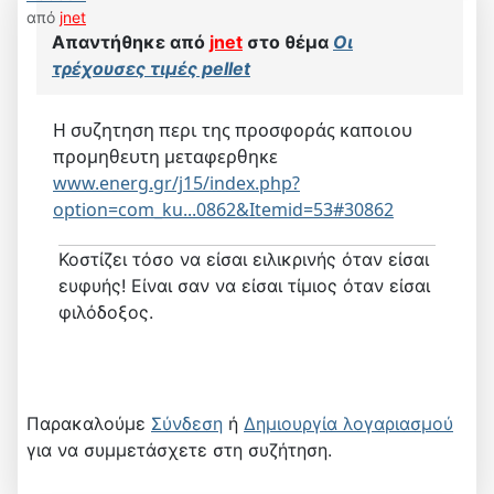
από
jnet
Απαντήθηκε από
jnet
στο θέμα
Οι
τρέχουσες τιμές pellet
Η συζητηση περι της προσφοράς καποιου
προμηθευτη μεταφερθηκε
www.energ.gr/j15/index.php?
option=com_ku...0862&Itemid=53#30862
Κοστίζει τόσο να είσαι ειλικρινής όταν είσαι
ευφυής! Είναι σαν να είσαι τίμιος όταν είσαι
φιλόδοξος.
Παρακαλούμε
Σύνδεση
ή
Δημιουργία λογαριασμού
για να συμμετάσχετε στη συζήτηση.