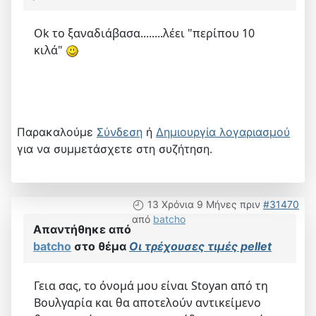
Ok το ξαναδιάβασα........λέει "περίπου 10
κιλά"
Παρακαλούμε
Σύνδεση
ή
Δημιουργία λογαριασμού
για να συμμετάσχετε στη συζήτηση.
13 Χρόνια 9 Μήνες πριν
#31470
από
batcho
Απαντήθηκε από
batcho
στο θέμα
Οι τρέχουσες τιμές pellet
Γεια σας, το όνομά μου είναι Stoyan από τη
Βουλγαρία και θα αποτελούν αντικείμενο