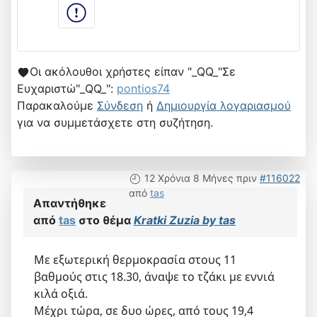
Οι ακόλουθοι χρήστες είπαν "_QQ_"Σε
Ευχαριστώ"_QQ_":
pontios74
Παρακαλούμε
Σύνδεση
ή
Δημιουργία λογαριασμού
για να συμμετάσχετε στη συζήτηση.
12 Χρόνια 8 Μήνες πριν
#116022
από
tas
Απαντήθηκε
από
tas
στο θέμα
Kratki Zuzia by tas
Με εξωτερική θερμοκρασία στους 11
βαθμούς στις 18.30, άναψε το τζάκι με εννιά
κιλά οξιά.
Μέχρι τώρα, σε δυο ώρες, από τους 19,4