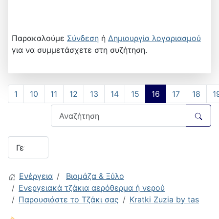
Παρακαλούμε
Σύνδεση
ή
Δημιουργία λογαριασμού
για να συμμετάσχετε στη συζήτηση.
1
10
11
12
13
14
15
16
17
18
1
Ενέργεια
Βιομάζα & Ξύλο
Ενεργειακά τζάκια αερόθερμα ή νερού
Παρουσιάστε το Τζάκι σας
Kratki Zuzia by tas