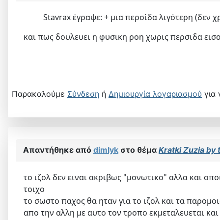
Stavrax έγραψε: + μια περσίδα λιγότερη (δεν 
και πως δουλευει η φυσικη ροη χωρις περσιδα εισα
Παρακαλούμε
Σύνδεση
ή
Δημιουργία λογαριασμού
για 
Απαντήθηκε από
dimlyk
στο θέμα
Kratki Zuzia by 
το ιζολ δεν ειναι ακριβως "μονωτικο" αλλα και οπ
τοιχο
το σωστο παχος θα ηταν για το ιζολ και τα παρομοια
απο την αλλη με αυτο τον τροπο εκμεταλευεται κα