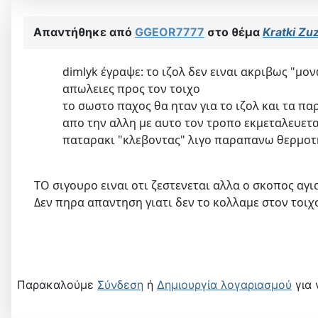
Απαντήθηκε από
GGEOR7777
στο θέμα
Kratki Zuz
dimlyk έγραψε: το ιζολ δεν ειναι ακριβως "μ
απωλειες προς τον τοιχο
το σωστο παχος θα ηταν για το ιζολ και τα παρ
απο την αλλη με αυτο τον τροπο εκμεταλευετ
παταρακι "κλεβοντας" λιγο παραπανω θερμοτ
ΤΟ σιγουρο ειναι οτι ζεστενεται αλλα ο σκοπος αγι
Δεν πηρα απαντηση γιατι δεν το κολλαμε στον τοι
Παρακαλούμε
Σύνδεση
ή
Δημιουργία λογαριασμού
για 