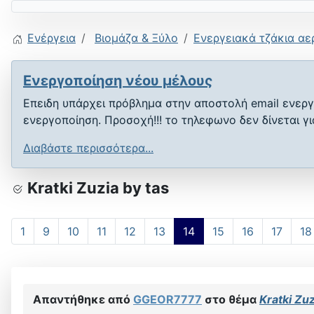
Ενέργεια
Βιομάζα & Ξύλο
Ενεργειακά τζάκια αε
Ενεργοποίηση νέου μέλους
Επειδη υπάρχει πρόβλημα στην αποστολή email ενεργ
ενεργοποίηση. Προσοχή!!! το τηλεφωνο δεν δίνεται γ
Διαβάστε περισσότερα...
Kratki Zuzia by tas
1
9
10
11
12
13
14
15
16
17
18
Απαντήθηκε από
GGEOR7777
στο θέμα
Kratki Zuz