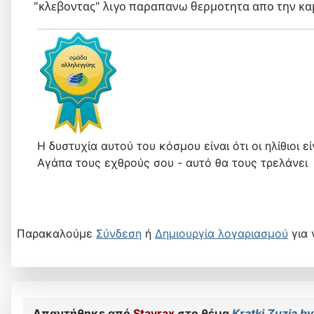
"κλεβοντας" λιγο παραπανω θερμοτητα απο την κα
Η δυστυχία αυτού του κόσμου είναι ότι οι ηλίθιοι 
Αγάπα τους εχθρούς σου - αυτό θα τους τρελάνει
Παρακαλούμε
Σύνδεση
ή
Δημιουργία λογαριασμού
για 
Απαντήθηκε από
Stavrax
στο θέμα
Kratki Zuzia by