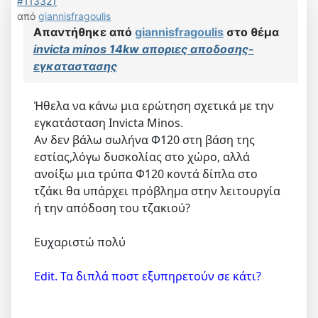
#113321
από
giannisfragoulis
Απαντήθηκε από
giannisfragoulis
στο θέμα
invicta minos 14kw αποριες αποδοσης-
εγκαταστασης
Ήθελα να κάνω μια ερώτηση σχετικά με την
εγκατάσταση Ιnvicta Minos.
Αν δεν βάλω σωλήνα Φ120 στη βάση της
εστίας,λόγω δυσκολίας στο χώρο, αλλά
ανοίξω μια τρύπα Φ120 κοντά δίπλα στο
τζάκι θα υπάρχει πρόβλημα στην λειτουργία
ή την απόδοση του τζακιού?
Ευχαριστώ πολύ
Edit. Τα διπλά ποστ εξυπηρετούν σε κάτι?