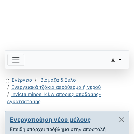
Ενέργεια
Βιομάζα & Ξύλο
Ενεργειακά τζάκια αερόθερμα ή νερού
invicta minos 14kw αποριες αποδοσης-
εγκαταστασης
Ενεργοποίηση νέου μέλους
Επειδη υπάρχει πρόβλημα στην αποστολή