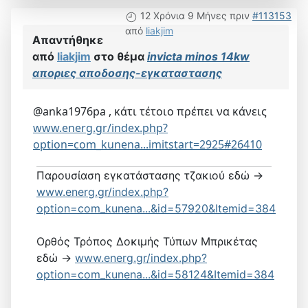
12 Χρόνια 9 Μήνες πριν
#113153
από
liakjim
Απαντήθηκε
από
liakjim
στο θέμα
invicta minos 14kw
αποριες αποδοσης-εγκαταστασης
@anka1976pa , κάτι τέτοιο πρέπει να κάνεις
www.energ.gr/index.php?
option=com_kunena...imitstart=2925#26410
Παρουσίαση εγκατάστασης τζακιού εδώ ->
www.energ.gr/index.php?
option=com_kunena...&id=57920&Itemid=384
Ορθός Τρόπος Δοκιμής Τύπων Μπρικέτας
εδώ ->
www.energ.gr/index.php?
option=com_kunena...&id=58124&Itemid=384