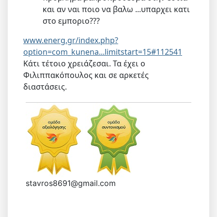
και αν ναι ποιο να βαλω ...υπαρχει κατι
στο εμποριο???
www.energ.gr/index.php?
option=com_kunena...limitstart=15#112541
Κάτι τέτοιο χρειάζεσαι. Τα έχει ο
Φιλιππακόπουλος και σε αρκετές
διαστάσεις.
stavros8691@gmail.com