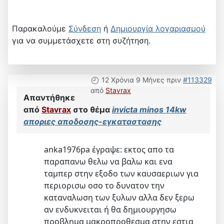
Παρακαλούμε
Σύνδεση
ή
Δημιουργία λογαριασμού
για να συμμετάσχετε στη συζήτηση.
12 Χρόνια 9 Μήνες πριν
#113329
από
Stavrax
Απαντήθηκε
από
Stavrax
στο θέμα
invicta minos 14kw
αποριες αποδοσης-εγκαταστασης
anka1976pa έγραψε: εκτος απο τα
παραπανω θελω να βαλω και ενα
ταμπερ στην εξοδο των καυσαεριων για
περιορισω οσο το δυνατον την
καταναλωση των ξυλων αλλα δεν ξερω
αν ενδυκνειται ή θα δημιουργησω
προβλημα μακροπροθεσμα στην εστια