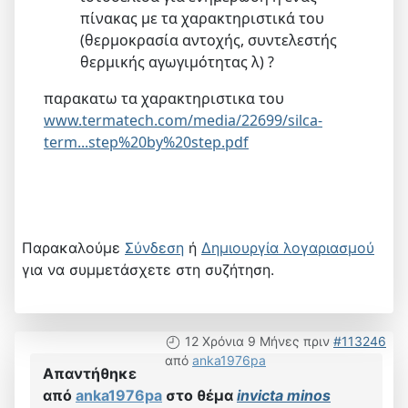
πίνακας με τα χαρακτηριστικά του
(θερμοκρασία αντοχής, συντελεστής
θερμικής αγωγιμότητας λ) ?
παρακατω τα χαρακτηριστικα του
www.termatech.com/media/22699/silca-
term...step%20by%20step.pdf
Παρακαλούμε
Σύνδεση
ή
Δημιουργία λογαριασμού
για να συμμετάσχετε στη συζήτηση.
12 Χρόνια 9 Μήνες πριν
#113246
από
anka1976pa
Απαντήθηκε
από
anka1976pa
στο θέμα
invicta minos