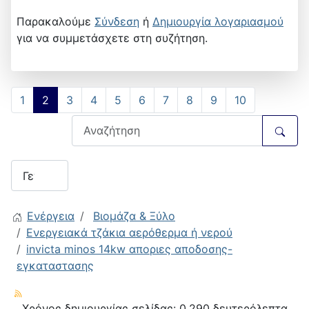
Παρακαλούμε
Σύνδεση
ή
Δημιουργία λογαριασμού
για να συμμετάσχετε στη συζήτηση.
1
2
3
4
5
6
7
8
9
10
Ενέργεια
Βιομάζα & Ξύλο
Ενεργειακά τζάκια αερόθερμα ή νερού
invicta minos 14kw αποριες αποδοσης-
εγκαταστασης
Χρόνος δημιουργίας σελίδας: 0.290 δευτερόλεπτα