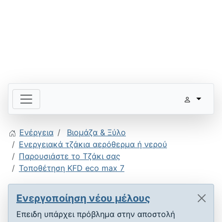
Ενέργεια
Βιομάζα & Ξύλο
Ενεργειακά τζάκια αερόθερμα ή νερού
Παρουσιάστε το Τζάκι σας
Τοποθέτηση KFD eco max 7
Ενεργοποίηση νέου μέλους
Επειδη υπάρχει πρόβλημα στην αποστολή