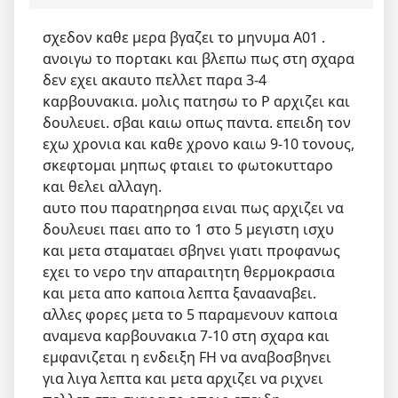
σχεδον καθε μερα βγαζει το μηνυμα Α01 .
ανοιγω το πορτακι και βλεπω πως στη σχαρα
δεν εχει ακαυτο πελλετ παρα 3-4
καρβουνακια. μολις πατησω το Ρ αρχιζει και
δουλευει. σβαι καιω οπως παντα. επειδη τον
εχω χρονια και καθε χρονο καιω 9-10 τονους,
σκεφτομαι μηπως φταιει το φωτοκυτταρο
και θελει αλλαγη.
αυτο που παρατηρησα ειναι πως αρχιζει να
δουλευει παει απο το 1 στο 5 μεγιστη ισχυ
και μετα σταματαει σβηνει γιατι προφανως
εχει το νερο την απαραιτητη θερμοκρασια
και μετα απο καποια λεπτα ξανααναβει.
αλλες φορες μετα το 5 παραμενουν καποια
αναμενα καρβουνακια 7-10 στη σχαρα και
εμφανιζεται η ενδειξη FH να αναβοσβηνει
για λιγα λεπτα και μετα αρχιζει να ριχνει