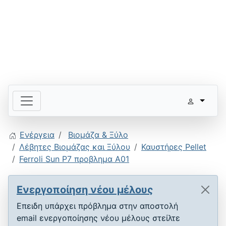
Ενέργεια
Βιομάζα & Ξύλο
Λέβητες Βιομάζας και Ξύλου
Καυστήρες Pellet
Ferroli Sun P7 προβλημα Α01
Ενεργοποίηση νέου μέλους
Επειδη υπάρχει πρόβλημα στην αποστολή
email ενεργοποίησης νέου μέλους στείλτε