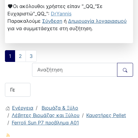
Οι ακόλουθοι χρήστες είπαν "_QQ_"Σε
Ευχαριστώ"_QQ_":
DrYannis
Παρακαλούμε
Σύνδεση
ή
Δημιουργία λογαριασμού
για να συμμετάσχετε στη συζήτηση.
1
2
3
Ενέργεια
Βιομάζα & Ξύλο
Λέβητες Βιομάζας και Ξύλου
Καυστήρες Pellet
Ferroli Sun P7 προβλημα Α01