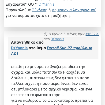
Ευχαριστώ"_QQ_":
DrYannis
Παρακαλούμε
Σύνδεση
ή
Δημιουργία λογαριασμού
για να συμμετάσχετε στη συζήτηση.
8 Χρόνια 5 Μήνες πριν
#163229
από
DrYannis
Απαντήθηκε από
DrYannis
στο θέμα
Ferroli Sun P7 προβλημα
Α01
επειδη το μηνυμα το βγαζει με αδεια την
σχαρα, και μολις πατησω το Ρ αρχιζει να
δουλευει, πιστευω πως δεν φταιει το ποσο
πελλετ ριχνει η ποσο αερα δινει. δεν ειναι
οτι μπλοκαρει με το αρχικο γεμισμα. και εγω
σκεφτηκα το φωτοκυτταρο....
για να καθαρισω το φωτοκυτταρο, πρεπει να