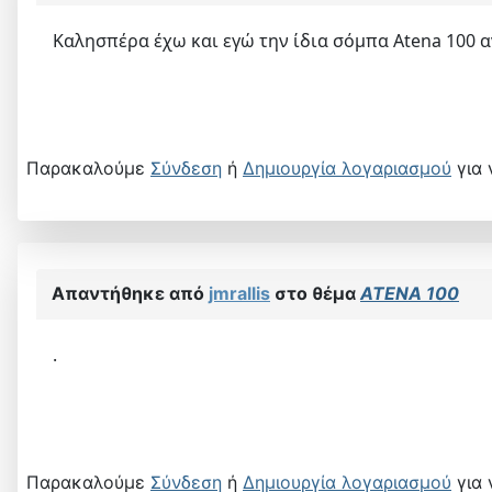
Καλησπέρα έχω και εγώ την ίδια σόμπα Atena 100 α
Παρακαλούμε
Σύνδεση
ή
Δημιουργία λογαριασμού
για 
Απαντήθηκε από
jmrallis
στο θέμα
ATENA 100
.
Παρακαλούμε
Σύνδεση
ή
Δημιουργία λογαριασμού
για 