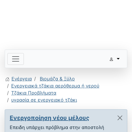
Ενέργεια
Βιομάζα & Ξύλο
Ενεργειακά τζάκια αερόθερμα ή νερού
Τζάκια Προβλήματα
υγρασία σε ενεργειακό τζάκι
Ενεργοποίηση νέου μέλους
Επειδη υπάρχει πρόβλημα στην αποστολή