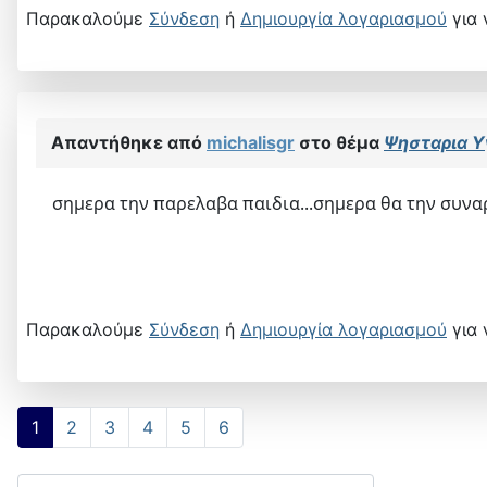
Παρακαλούμε
Σύνδεση
ή
Δημιουργία λογαριασμού
για 
Απαντήθηκε από
michalisgr
στο θέμα
Ψησταρια Υ
σημερα την παρελαβα παιδια...σημερα θα την συναρμ
Παρακαλούμε
Σύνδεση
ή
Δημιουργία λογαριασμού
για 
1
2
3
4
5
6