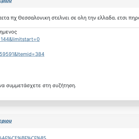
εριου
πετα πχ Θεσσαλονικη στελνει σε ολη την ελλαδα. ετσι πηρ
τημενος
144&limitstart=0
=59591&Itemid=384
να συμμετάσχετε στη συζήτηση.
εριου
%CE%AF%CE%BF%CF%85