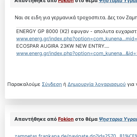
Απαντήθηκε από
Fokion
στο θέμα
Ψησταρια Υγρα
Ναι σε ειδη για γερμανικά τροχοσπιτα. Δες τον Ζαμ
ENERGY GP 8000 (X2) εφυγαν - απολυτα ευχαρισ
www.energ.gr/index.php?option=com_kunena...mid=
ECOSPAR AUGIRA 23KW NEW ENTRY....
www.energ.gr/index.php?option=com_kunena...&id
Παρακαλούμε
Σύνδεση
ή
Δημιουργία λογαριασμού
για 
Απαντήθηκε από
Fokion
στο θέμα
Ψησταρια Υγρα
zampetas.frankana.de/navigate.do?id=2570...81