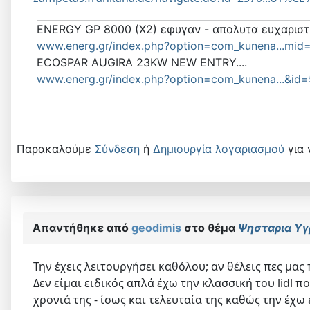
ENERGY GP 8000 (X2) εφυγαν - απολυτα ευχαρισ
www.energ.gr/index.php?option=com_kunena...mid=
ECOSPAR AUGIRA 23KW NEW ENTRY....
www.energ.gr/index.php?option=com_kunena...&id
Παρακαλούμε
Σύνδεση
ή
Δημιουργία λογαριασμού
για 
Απαντήθηκε από
geodimis
στο θέμα
Ψησταρια Υγ
Την έχεις λειτουργήσει καθόλου; αν θέλεις πες μα
Δεν είμαι ειδικός απλά έχω την κλασσική του lidl 
χρονιά της - ίσως και τελευταία της καθώς την έχ