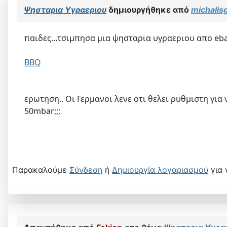
Ψησταρια Υγραεριου
δημιουργήθηκε από
michalis
παιδες...τσιμπησα μια ψησταρια υγραεριου απο eba
BBQ
ερωτηση.. Οι Γερμανοι λενε οτι θελει ρυθμιστη για
50mbar;;;
Παρακαλούμε
Σύνδεση
ή
Δημιουργία λογαριασμού
για 