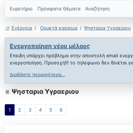
Ευρετήριο
Πρόσφατα Θέματα
Αναζήτηση
Ενέργεια
Ορυκτά καύσιμα
Ψησταρια Υγραεριου
Ενεργοποίηση νέου μέλους
Επειδη υπάρχει πρόβλημα στην αποστολή email ενεργ
ενεργοποίηση. Προσοχή!!! το τηλεφωνο δεν δίνεται γ
Διαβάστε περισσότερα...
Ψησταρια Υγραεριου
1
2
3
4
5
6