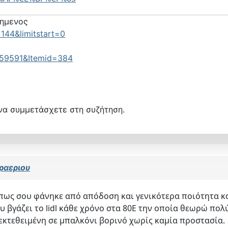
τημενος
144&limitstart=0
=59591&Itemid=384
να συμμετάσχετε στη συζήτηση.
ραεριου
ς πως σου φάνηκε από απόδοση και γενικότερα ποιότητα κ
που βγάζει το lidl κάθε χρόνο στα 80Ε την οποία θεωρώ πο
ω εκτεθειμένη σε μπαλκόνι βορινό χωρίς καμία προστασία.