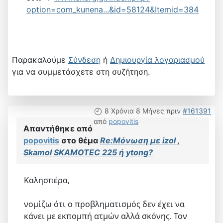
option=com_kunena...&id=58124&Itemid=384
Παρακαλούμε
Σύνδεση
ή
Δημιουργία λογαριασμού
για να συμμετάσχετε στη συζήτηση.
8 Χρόνια 8 Μήνες πριν
#161391
από
popovitis
Απαντήθηκε από
popovitis
στο θέμα
Re:Μόνωση με izol ,
Skamol SKAMOTEC 225 ή ytong?
Καλησπέρα,
νομίζω ότι ο προβληματισμός δεν έχει να
κάνει με εκπομπή ατμών αλλά σκόνης. Τον