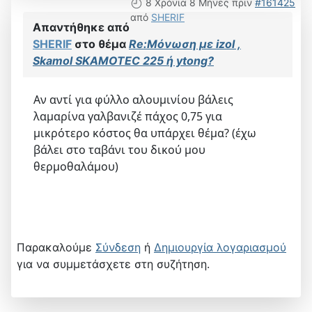
8 Χρόνια 8 Μήνες πριν
#161425
από
SHERIF
Απαντήθηκε από
SHERIF
στο θέμα
Re:Μόνωση με izol ,
Skamol SKAMOTEC 225 ή ytong?
Αν αντί για φύλλο αλουμινίου βάλεις
λαμαρίνα γαλβανιζέ πάχος 0,75 για
μικρότερο κόστος θα υπάρχει θέμα? (έχω
βάλει στο ταβάνι του δικού μου
θερμοθαλάμου)
Παρακαλούμε
Σύνδεση
ή
Δημιουργία λογαριασμού
για να συμμετάσχετε στη συζήτηση.