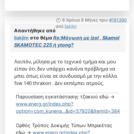
8 Χρόνια 8 Μήνες πριν
#161390
από
liakjim
Απαντήθηκε από
liakjim
στο θέμα
Re:Μόνωση με izol , Skamol
SKAMOTEC 225 ή ytong?
Λοιπόν, μίλησα με το τεχνικό τμήμα και μου
είπαν ότι δεν υπάρχει κανένα πρόβλημα να
μπει όπως είναι σε συνδυασμό με την κόλλα
fsw 140 thrakon . Δεν εκπέμπει ατμούς.
Παρουσίαση εγκατάστασης τζακιού εδώ ->
www.energ.gr/index.php?
option=com_kunena...&id=57920&Itemid=384
Ορθός Τρόπος Δοκιμής Τύπων Μπρικέτας
εδώ ->
www.energ.gr/index.php?