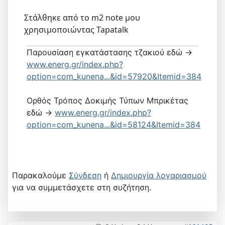
Στάλθηκε από το m2 note μου
χρησιμοποιώντας Tapatalk
Παρουσίαση εγκατάστασης τζακιού εδώ ->
www.energ.gr/index.php?
option=com_kunena...&id=57920&Itemid=384
Ορθός Τρόπος Δοκιμής Τύπων Μπρικέτας
εδώ ->
www.energ.gr/index.php?
option=com_kunena...&id=58124&Itemid=384
Παρακαλούμε
Σύνδεση
ή
Δημιουργία λογαριασμού
για να συμμετάσχετε στη συζήτηση.