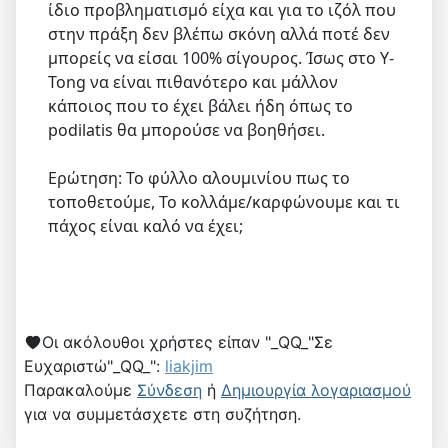
ίδιο προβληματισμό είχα και για το ιζόλ που
στην πράξη δεν βλέπω σκόνη αλλά ποτέ δεν
μπορείς να είσαι 100% σίγουρος. Ίσως στο Y-
Tong να είναι πιθανότερο και μάλλον
κάποιος που το έχει βάλει ήδη όπως το
podilatis θα μπορούσε να βοηθήσει.
Ερώτηση: To φύλλο αλουμινίου πως το
τοποθετούμε, Το κολλάμε/καρφώνουμε και τι
πάχος είναι καλό να έχει;
Οι ακόλουθοι χρήστες είπαν "_QQ_"Σε
Ευχαριστώ"_QQ_":
liakjim
Παρακαλούμε
Σύνδεση
ή
Δημιουργία λογαριασμού
για να συμμετάσχετε στη συζήτηση.