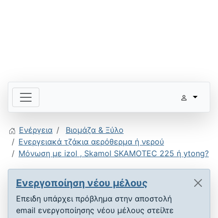
Ενέργεια
Βιομάζα & Ξύλο
Ενεργειακά τζάκια αερόθερμα ή νερού
Μόνωση με izol , Skamol SKAMOTEC 225 ή ytong?
Ενεργοποίηση νέου μέλους
Επειδη υπάρχει πρόβλημα στην αποστολή
email ενεργοποίησης νέου μέλους στείλτε