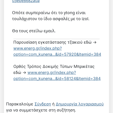
03ebe8682a0a
Οπότε συμπεραίνω ότι το ytong είναι
τουλάχιστον το ίδιο ασφαλές με το izol.
Θα τους στείλω εμαιλ.
Παρουσίαση εγκατάστασης τζακιού εδώ ->
www.energ.gr/index.php?
option=com_kunena...&id=57920&Itemid=384
Ορθός Τρόπος Δοκιμής Τύπων Μπρικέτας
εδώ ->
www.energ.gr/index.php?
option=com_kunena...&id=58124&Itemid=384
Παρακαλούμε
Σύνδεση
ή
Δημιουργία λογαριασμού
για να συμμετάσχετε στη συζήτηση.