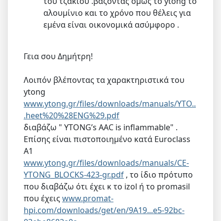
του τζακιού .βάζοντας όμως το ytong το
αλουμίνιο και το χρόνο που θέλεις για
εμένα είναι οικονομικά ασύμφορο .
Γεια σου Δημήτρη!
Λοιπόν βλέποντας τα χαρακτηριστικά του
ytong
www.ytong.gr/files/downloads/manuals/YTO..
.heet%20%28ENG%29.pdf
διαβάζω " YTONG’s AAC is inflammable" .
Επίσης είναι πιστοποιημένο κατά Euroclass
A1
www.ytong.gr/files/downloads/manuals/CE-
YTONG_BLOCKS-423-gr.pdf
, το ίδιο πρότυπο
που διαβάζω ότι έχει κ το izol ή το promasil
που έχεις
www.promat-
hpi.com/downloads/get/en/9A19...e5-92bc-