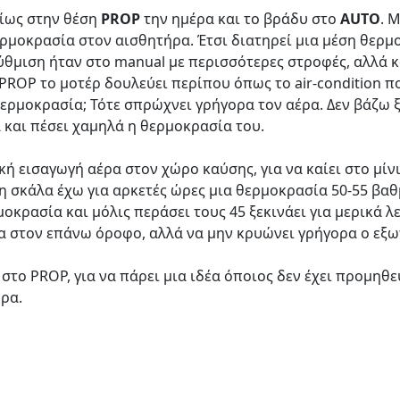
ίως στην θέση
PROP
την ημέρα και το βράδυ στο
AUTO
. 
ερμοκρασία στον αισθητήρα. Έτσι διατηρεί μια μέση θερ
 ρύθμιση ήταν στο manual με περισσότερες στροφές, αλλά 
PROP το μοτέρ δουλεύει περίπου όπως το air-condition 
ερμοκρασία; Τότε σπρώχνει γρήγορα τον αέρα. Δεν βάζω ξ
 και πέσει χαμηλά η θερμοκρασία του.
κή εισαγωγή αέρα στον χώρο καύσης, για να καίει στο μί
τη σκάλα έχω για αρκετές ώρες μια θερμοκρασία 50-55 βαθ
οκρασία και μόλις περάσει τους 45 ξεκινάει για μερικά λεπ
α στον επάνω όροφο, αλλά να μην κρυώνει γρήγορα ο εξωτ
 στο PROP, για να πάρει μια ιδέα όποιος δεν έχει προμηθ
ρα.