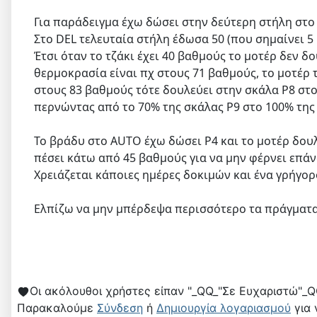
Για παράδειγμα έχω δώσει στην δεύτερη στήλη στο
Στο DEL τελευταία στήλη έδωσα 50 (που σημαίνει 
Έτσι όταν το τζάκι έχει 40 βαθμούς το μοτέρ δεν δ
θερμοκρασία είναι πχ στους 71 βαθμούς, το μοτέρ 
στους 83 βαθμούς τότε δουλεύει στην σκάλα P8 στο
περνώντας από το 70% της σκάλας P9 στο 100% της 
Το βράδυ στο AUTO έχω δώσει P4 και το μοτέρ δου
πέσει κάτω από 45 βαθμούς για να μην φέρνει επά
Χρειάζεται κάποιες ημέρες δοκιμών και ένα γρήγο
Ελπίζω να μην μπέρδεψα περισσότερο τα πράγματα
Οι ακόλουθοι χρήστες είπαν "_QQ_"Σε Ευχαριστώ"_Q
Παρακαλούμε
Σύνδεση
ή
Δημιουργία λογαριασμού
για 