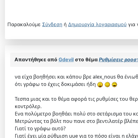
Παρακαλούμε
Σύνδεση
ή
Δημιουργία λογαριασμού
για 
Απαντήθηκε από
Gdevil
στο θέμα
Ρυθμίσεις ροο
να είχα βοηθήσει και κάπου βρε alex_nous θα ένιω
ότι γράφω το έχεις δοκιμάσει ήδη
Τεσπα μιας και το θέμα αφορά τις ρυθμίσες του θε
κοντρόλερ.
Ενα πολύμετρο βοηθάει πολύ στο σετάρισμα του κ
Μετρώντας τα βόλτ που πανε στο βεντιλατέρ βλέπε
Γιατί το γράφω αυτό?
Γιατί έχει μία ρύθμιση uue για το πόσο είναι η ελά