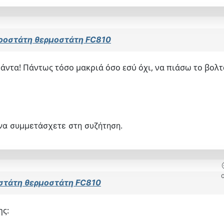
ροοστάτη θερμοστάτη FC810
 πάντα! Πάντως τόσο μακριά όσο εσύ όχι, να πιάσω το βολ
να συμμετάσχετε στη συζήτηση.
οστάτη θερμοστάτη FC810
ης: