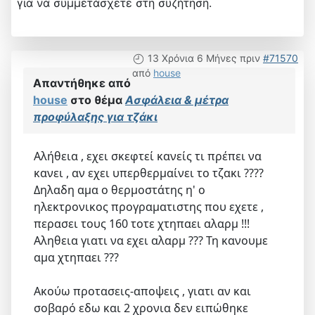
για να συμμετάσχετε στη συζήτηση.
13 Χρόνια 6 Μήνες πριν
#71570
από
house
Απαντήθηκε από
house
στο θέμα
Ασφάλεια & μέτρα
προφύλαξης για τζάκι
Αλήθεια , εχει σκεφτεί κανείς τι πρέπει να
κανει , αν εχει υπερθερμαίνει το τζακι ????
Δηλαδη αμα ο θερμοστάτης η' ο
ηλεκτρονικος προγραματιστης που εχετε ,
περασει τους 160 τοτε χτηπαει αλαρμ !!!
Αληθεια γιατι να εχει αλαρμ ??? Τη κανουμε
αμα χτηπαει ???
Ακούω προτασεις-αποψεις , γιατι αν και
σοβαρό εδω και 2 χρονια δεν ειπώθηκε