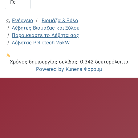
Ενέργεια
Βιομάζα & Ξύλο
Λέβητες Βιομάζας και Ξύλου
Παρουσιάστε το Λέβητα σας
Λέβητας Pelletech 25kW
Χρόνος δημιουργίας σελίδας: 0.342 δευτερόλεπτα
Powered by
Kunena Φόρουμ