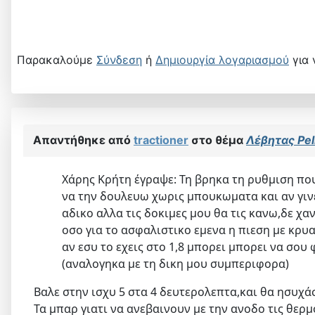
Παρακαλούμε
Σύνδεση
ή
Δημιουργία λογαριασμού
για 
Απαντήθηκε από
tractioner
στο θέμα
Λέβητας Pel
Χάρης Κρήτη έγραψε: Τη βρηκα τη ρυθμιση που ε
να την δουλευω χωρις μπουκωματα και αν γινε
αδικο αλλα τις δοκιμες μου θα τις κανω,δε χαν
οσο για το ασφαλιστικο εμενα η πιεση με κρυα 
αν εσυ το εχεις στο 1,8 μπορει μπορει να σου 
(αναλογηκα με τη δικη μου συμπεριφορα)
Βαλε στην ισχυ 5 στα 4 δευτερολεπτα,και θα ησυχά
Τα μπαρ γιατι να ανεβαινουν με την ανοδο τις θερ