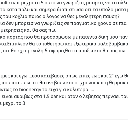
lt ειναι μεχρι το 5 αυτο να γνωριζεις μπορεις να το αλλαξ
ητα κατα πολυ και σημερα διαπιστωσα οτι τα υπολοιματα
ς του κοχλια ποιος ο λογος να θες μεγαλητερη παυση?
ια δεν μπορεισ να γνωριζεις σε πραγματικο χρονο σε πια υ
μετρησεις και θα σας πω.
ικο πορτας που θα προσαρμωσω με πατεντα δικη μου παν
ορτα.Επιπλεον θα τοποθετησω και εξωτερικα υαλοβαμβακα
ς οτι θα εχει μεγαλη διαφορα,θα το πραξω και θα σας πω!
ιμες και εγω....εσυ κατεβασες οπως ειπες εως και 2" εγω 
που πιστευω οτι θα ανεβουν και οι χρονοι και η θερμοκρα
τως το bioenergy το ειχα για καλυτερο.....
ειναι ακριβως στα 1,5 bar και οταν ο λεβητας περναει τους 
ι μεχρι το 3