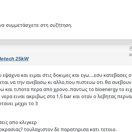
να συμμετάσχετε στη συζήτηση.
α
letech 25kW
ψαχνα και ειμαι στις δοκιμες και εγω....εσυ κατεβασες οπ
ται να την ανεβασω κι αλλο,που πιστευω οτι θα ανεβουν κ
ω και τιποτα περα απο χρονο..παντως το bioenergy το ειχα
νερα ειναι ακριβως στα 1,5 bar και οταν ο λεβητας περναει
φτανει μεχρι το 3
σεις απο κλιγκερ
μοκρασιας? τουλαχιστον δε παρατηρισα κατι τετοιο.