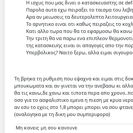
Η ισχυς που μας δινει ο κατασκευαστης σε defau
Παρολα αυτα εχω πειραξει το ταισμα του λεβ
Αρα αν μειωσεις τα δευτερολεπτα λειτουργεια
Το αρνητικο ειναι οτι καθως πειραζεις το κοχλ
Κατι αλλο τωρα που θα το εφαρμοσω θα κανω 
Την τριτη θα να παρω ενα επιπλεον θερμονοτ
της κατασκευης ειναι οι απαγογες απο την π
Υπερβολικος? Ναιτο ξερω, αλλα ειμαι σιγουρο
Τη βρηκα τη ρυθμιση που εψαχνα και ειμαι στις δοκ
μπουκωματα και αν γινεται να την ανεβασω κι αλλο,
θα τις κανω,δε χανω και τιποτα περα απο χρονο..παν
οσο για το ασφαλιστικο εμενα η πιεση με κρυα νερα 
αν εσυ το εχεις στο 1,8 μπορει μπορει να σου φτανε
(αναλογηκα με τη δικη μου συμπεριφορα)
Μη κανεις μη σου κανουνε