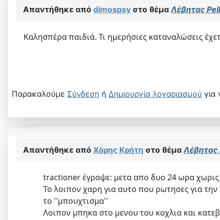
Απαντήθηκε από
dimospsy
στο θέμα
Λέβητας Pel
Καλησπέρα παιδιά. Τι ημερήσιες καταναλώσεις έχετ
Παρακαλούμε
Σύνδεση
ή
Δημιουργία λογαριασμού
για 
Απαντήθηκε από
Χάρης Κρήτη
στο θέμα
Λέβητας 
tractioner έγραψε: μετα απο δυο 24 ωρα χωρις
Το λοιπον χαρη για αυτο που ρωτησες για την 
το ''μπουχτισμα''
Λοιπον μπηκα στο μενου του κοχλια και κατεβ