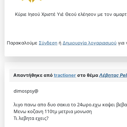
Κύριε Ιησού Χριστέ Υιέ Θεού ελέησον με τον αμαρ
Παρακαλούμε
Σύνδεση
ή
Δημιουργία λογαριασμού
για 
Απαντήθηκε από
tractioner
στο θέμα
Λέβητας Pel
dimospsy@
λιγο πανω απο δυο σακια το 24ωρο.εχω καψει βεβαια
Μενω κοζανη 110τμ μετρια μονωση
Τι λεβητα εχεις?