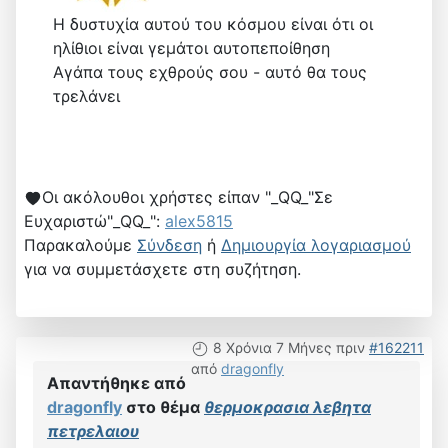
Η δυστυχία αυτού του κόσμου είναι ότι οι
ηλίθιοι είναι γεμάτοι αυτοπεποίθηση
Αγάπα τους εχθρούς σου - αυτό θα τους
τρελάνει
Οι ακόλουθοι χρήστες είπαν "_QQ_"Σε
Ευχαριστώ"_QQ_":
alex5815
Παρακαλούμε
Σύνδεση
ή
Δημιουργία λογαριασμού
για να συμμετάσχετε στη συζήτηση.
8 Χρόνια 7 Μήνες πριν
#162211
από
dragonfly
Απαντήθηκε από
dragonfly
στο θέμα
θερμοκρασια λεβητα
πετρελαιου