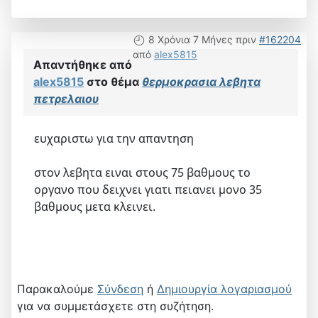
8 Χρόνια 7 Μήνες πριν
#162204
από
alex5815
Απαντήθηκε από
alex5815
στο θέμα
θερμοκρασια λεβητα
πετρελαιου
ευχαριστω για την απαντηση
στον λεβητα ειναι στους 75 βαθμους το
οργανο που δειχνει γιατι πειανει μονο 35
βαθμους μετα κλεινει.
Παρακαλούμε
Σύνδεση
ή
Δημιουργία λογαριασμού
για να συμμετάσχετε στη συζήτηση.