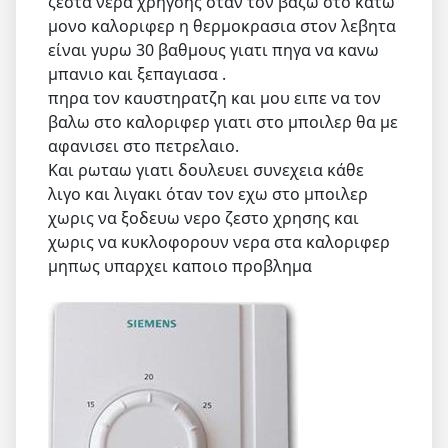
ζεστα νερα χρηγσης όταν τον βαζω στο κατω
μονο καλοριφερ η θερμοκρασια στον λεβητα
είναι γυρω 30 βαθμους γιατι πηγα να κανω
μπανιο και ξεπαγιασα .
πηρα τον καυστηρατζη και μου ειπε να τον
βαλω στο καλοριφερ γιατι στο μποιλερ θα με
αφανισει στο πετρελαιο.
Και ρωταω γιατι δουλευει συνεχεια κάθε
λιγο και λιγακι όταν τον εχω στο μποιλερ
χωρις να ξοδευω νερο ζεστο χρησης και
χωρις να κυκλοφορουν νερα στα καλοριφερ
μηπως υπαρχει καποιο προβλημα