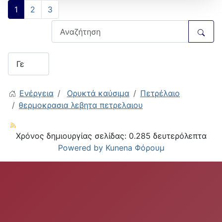
1
2
3
Ενέργεια
Ορυκτά καύσιμα
Πετρέλαιο
θερμοκρασια λεβητα πετρελαιου
Χρόνος δημιουργίας σελίδας: 0.285 δευτερόλεπτα
Powered by
Kunena Φόρουμ