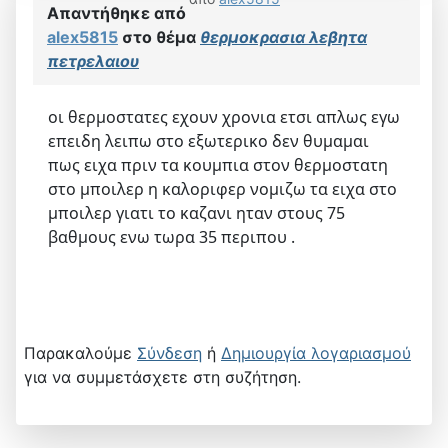
Απαντήθηκε από
alex5815
στο θέμα
θερμοκρασια λεβητα
πετρελαιου
οι θερμοστατες εχουν χρονια ετσι απλως εγω
επειδη λειπω στο εξωτερικο δεν θυμαμαι
πως ειχα πριν τα κουμπια στον θερμοστατη
στο μποιλερ η καλοριφερ νομιζω τα ειχα στο
μποιλερ γιατι το καζανι ηταν στους 75
βαθμους ενω τωρα 35 περιπου .
Παρακαλούμε
Σύνδεση
ή
Δημιουργία λογαριασμού
για να συμμετάσχετε στη συζήτηση.