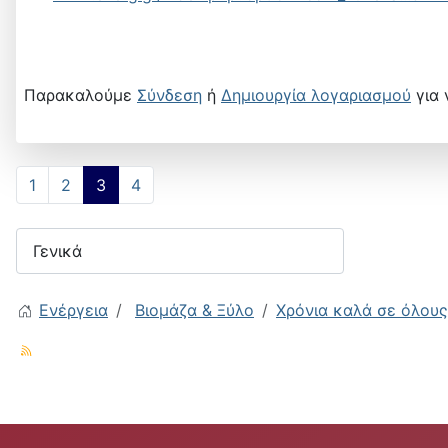
Παρακαλούμε
Σύνδεση
ή
Δημιουργία λογαριασμού
για 
1
2
3
4
Ενέργεια
Βιομάζα & Ξύλο
Χρόνια καλά σε όλους