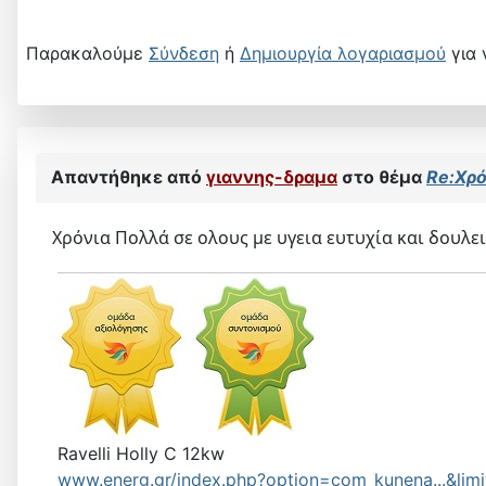
Παρακαλούμε
Σύνδεση
ή
Δημιουργία λογαριασμού
για 
Απαντήθηκε από
γιαννης-δραμα
στο θέμα
Re:Χρό
Χρόνια Πολλά σε ολους με υγεια ευτυχία και δουλει
Ravelli Holly C 12kw
www.energ.gr/index.php?option=com_kunena...&limi