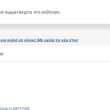
να συμμετάσχετε στη συζήτηση.
νια καλά σε όλους.Με υγεία το νέο έτος
α!
tstart=0#111108