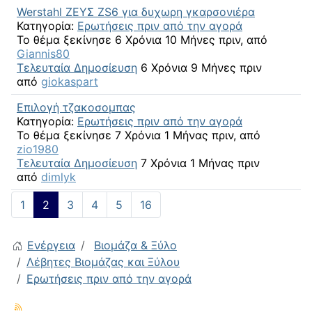
Werstahl ΖΕΥΣ ZS6 για δυχωρη γκαρσονιέρα
Κατηγορία:
Ερωτήσεις πριν από την αγορά
Το θέμα ξεκίνησε 6 Χρόνια 10 Μήνες πριν, από
Giannis80
Τελευταία Δημοσίευση
6 Χρόνια 9 Μήνες πριν
από
giokaspart
Επιλογή τζακοσομπας
Κατηγορία:
Ερωτήσεις πριν από την αγορά
Το θέμα ξεκίνησε 7 Χρόνια 1 Μήνας πριν, από
zio1980
Τελευταία Δημοσίευση
7 Χρόνια 1 Μήνας πριν
από
dimlyk
1
2
3
4
5
16
Ενέργεια
Βιομάζα & Ξύλο
Λέβητες Βιομάζας και Ξύλου
Ερωτήσεις πριν από την αγορά