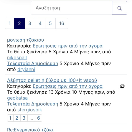
1
2
3
4
5
16
μονωση τζακιου
Κατηγορία:
Ερωτήσεις πριν από την αγορά
Το θέμα ξεκίνησε 5 Χρόνια 4 Μήνες πριν, από
nikospall
Τελευταία Δημοσίευση
5 Χρόνια 4 Μήνες πριν
από
dryianni
Λέβητας pellet ή ξύλου με 100+lt νερού
Κατηγορία:
Ερωτήσεις πριν από την αγορά
Το θέμα ξεκίνησε 13 Χρόνια 10 Μήνες πριν, από
geokatsa
Τελευταία Δημοσίευση
5 Χρόνια 4 Μήνες πριν
από
stergiosbik
1
2
3
...
6
Re:Ενεργειακό τζάκι