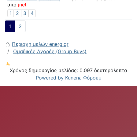
από
jnet
1
2
3
4
1
2
Περιοχή μελών energ.gr
Ομαδικές Αγορές (Group Buys)
Χρόνος δημιουργίας σελίδας: 0.097 δευτερόλεπτα
Powered by
Kunena Φόρουμ