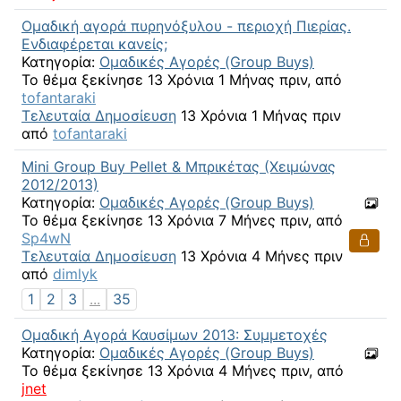
Ομαδική αγορά πυρηνόξυλου - περιοχή Πιερίας.
Ενδιαφέρεται κανείς;
Κατηγορία:
Ομαδικές Αγορές (Group Buys)
Το θέμα ξεκίνησε 13 Χρόνια 1 Μήνας πριν, από
tofantaraki
Τελευταία Δημοσίευση
13 Χρόνια 1 Μήνας πριν
από
tofantaraki
Mini Group Buy Pellet & Μπρικέτας (Χειμώνας
2012/2013)
Κατηγορία:
Ομαδικές Αγορές (Group Buys)
Το θέμα ξεκίνησε 13 Χρόνια 7 Μήνες πριν, από
Sp4wN
Τελευταία Δημοσίευση
13 Χρόνια 4 Μήνες πριν
από
dimlyk
1
2
3
...
35
Ομαδική Αγορά Καυσίμων 2013: Συμμετοχές
Κατηγορία:
Ομαδικές Αγορές (Group Buys)
Το θέμα ξεκίνησε 13 Χρόνια 4 Μήνες πριν, από
jnet