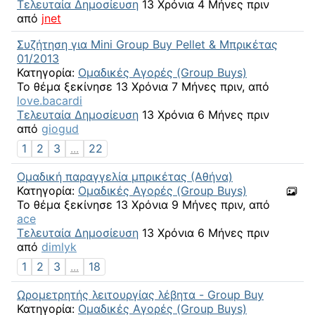
Τελευταία Δημοσίευση
13 Χρόνια 4 Μήνες πριν
από
jnet
Συζήτηση για Mini Group Buy Pellet & Μπρικέτας
01/2013
Κατηγορία:
Ομαδικές Αγορές (Group Buys)
Το θέμα ξεκίνησε 13 Χρόνια 7 Μήνες πριν, από
love.bacardi
Τελευταία Δημοσίευση
13 Χρόνια 6 Μήνες πριν
από
giogud
1
2
3
...
22
Ομαδική παραγγελία μπρικέτας (Αθήνα)
Κατηγορία:
Ομαδικές Αγορές (Group Buys)
Το θέμα ξεκίνησε 13 Χρόνια 9 Μήνες πριν, από
ace
Τελευταία Δημοσίευση
13 Χρόνια 6 Μήνες πριν
από
dimlyk
1
2
3
...
18
Ωρομετρητής λειτουργίας λέβητα - Group Buy
Κατηγορία:
Ομαδικές Αγορές (Group Buys)